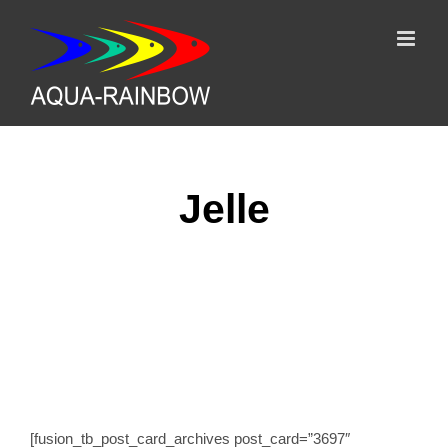
Skip
to
content
Jelle
Terms
[fusion_tb_post_card_archives post_card=”3697″