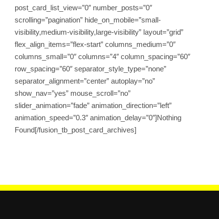
post_card_list_view=”0″ number_posts=”0″
scrolling=”pagination” hide_on_mobile=”small-
visibility,medium-visibility,large-visibility” layout=”grid”
flex_align_items=”flex-start” columns_medium=”0″
columns_small=”0″ columns=”4″ column_spacing=”60″
row_spacing=”60″ separator_style_type=”none”
separator_alignment=”center” autoplay=”no”
show_nav=”yes” mouse_scroll=”no”
slider_animation=”fade” animation_direction=”left”
animation_speed=”0.3″ animation_delay=”0″]Nothing
Found[/fusion_tb_post_card_archives]