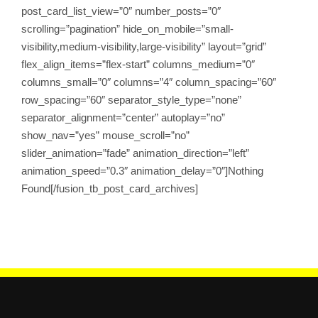
post_card_list_view=”0″ number_posts=”0″
scrolling=”pagination” hide_on_mobile=”small-
visibility,medium-visibility,large-visibility” layout=”grid”
flex_align_items=”flex-start” columns_medium=”0″
columns_small=”0″ columns=”4″ column_spacing=”60″
row_spacing=”60″ separator_style_type=”none”
separator_alignment=”center” autoplay=”no”
show_nav=”yes” mouse_scroll=”no”
slider_animation=”fade” animation_direction=”left”
animation_speed=”0.3″ animation_delay=”0″]Nothing
Found[/fusion_tb_post_card_archives]