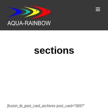
Skip
to
content
sections
Terms
[fusion_tb_post_card_archives post_card=”3697″